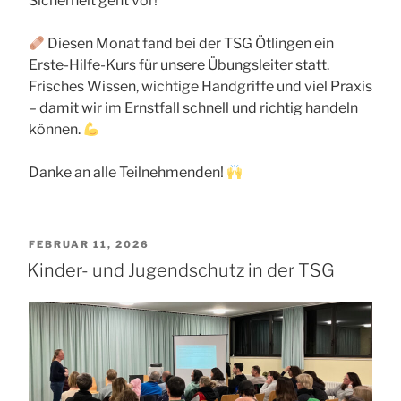
Sicherheit geht vor!
Diesen Monat fand bei der TSG Ötlingen ein
Erste-Hilfe-Kurs für unsere Übungsleiter statt.
Frisches Wissen, wichtige Handgriffe und viel Praxis
– damit wir im Ernstfall schnell und richtig handeln
können.
Danke an alle Teilnehmenden!
VERÖFFENTLICHT
FEBRUAR 11, 2026
AM
Kinder- und Jugendschutz in der TSG