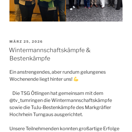
VERÖFFENTLICHT
MÄRZ 25, 2026
AM
Wintermannschaftskämpfe &
Bestenkämpfe
Ein anstrengendes, aber rundum gelungenes
Wochenende liegt hinter uns!
Die TSG Ötlingen hat gemeinsam mit dem
@tv_tumringen die Wintermannschaftskämpfe
sowie die TuJu-Bestenkämpfe des Markgräfler
Hochrhein Turngaus ausgerichtet.
Unsere Teilnehmenden konnten großartige Erfolge