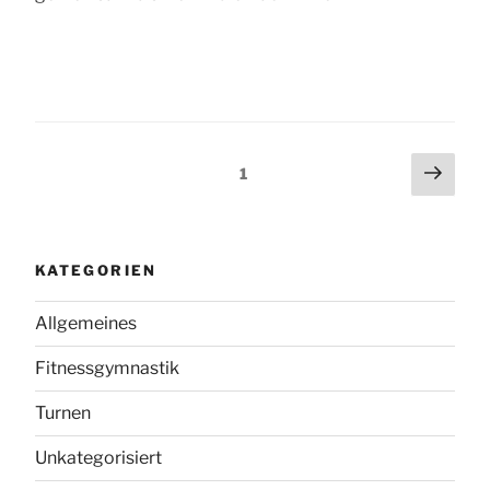
Seitennummerierung
Näch
Seite
1
Seit
der
Beiträge
KATEGORIEN
Allgemeines
Fitnessgymnastik
Turnen
Unkategorisiert