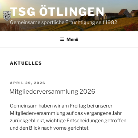
Zum
TSG ÖTLINGEN
Inhalt
springen
Gemeinsame sportliche Ertüchtigung seit 1982
Menü
AKTUELLES
VERÖFFENTLICHT
APRIL 29, 2026
AM
Mitgliederversammlung 2026
Gemeinsam haben wir am Freitag bei unserer
Mitgliederversammlung auf das vergangene Jahr
zurückgeblickt, wichtige Entscheidungen getroffen
und den Blick nach vorne gerichtet.