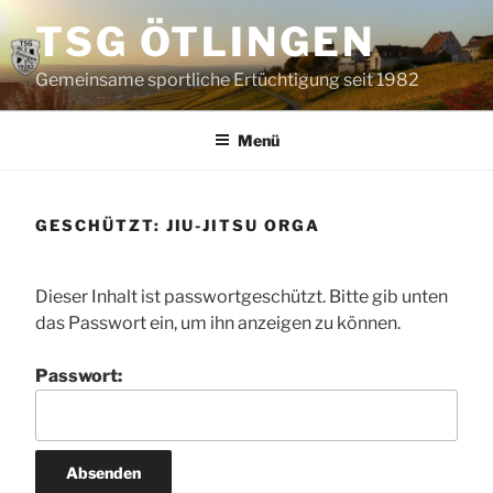
Zum
TSG ÖTLINGEN
Inhalt
springen
Gemeinsame sportliche Ertüchtigung seit 1982
Menü
GESCHÜTZT: JIU-JITSU ORGA
Dieser Inhalt ist passwortgeschützt. Bitte gib unten
das Passwort ein, um ihn anzeigen zu können.
Passwort: