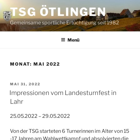
Zum
TSG ÖTLINGEN
Inhalt
springen
Gemeinsame sportliche Ertüchtigung seit 1982
Menü
MONAT:
MAI 2022
VERÖFFENTLICHT
MAI 31, 2022
AM
Impressionen vom Landesturnfest in
Lahr
25.05.2022 – 29.05.2022
Von der TSG starteten 6 Turnerinnen im Alter von 15
-17 Jahren am Wahlwettkampf und absolvierten die