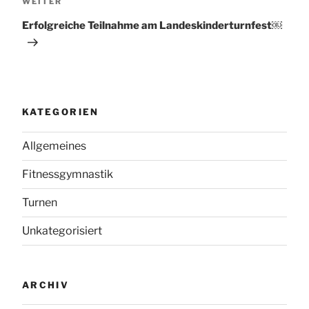
Nächster
WEITER
Beitrag
Erfolgreiche Teilnahme am Landeskinderturnfest￼
KATEGORIEN
Allgemeines
Fitnessgymnastik
Turnen
Unkategorisiert
ARCHIV