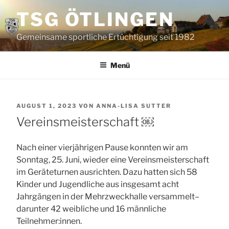
Zum
TSG ÖTLINGEN
Inhalt
springen
Gemeinsame sportliche Ertüchtigung seit 1982
Menü
VERÖFFENTLICHT
AUGUST 1, 2023
VON
ANNA-LISA SUTTER
AM
Vereinsmeisterschaft ￼
Nach einer vierjährigen Pause konnten wir am
Sonntag, 25. Juni, wieder eine Vereinsmeisterschaft
im Geräteturnen ausrichten. Dazu hatten sich 58
Kinder und Jugendliche aus insgesamt acht
Jahrgängen in der Mehrzweckhalle versammelt–
darunter 42 weibliche und 16 männliche
Teilnehmer:innen.