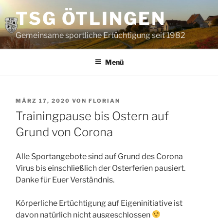
Zum
TSG ÖTLINGEN
Inhalt
springen
Gemeinsame sportliche Ertüchtigung seit 1982
Menü
VERÖFFENTLICHT
MÄRZ 17, 2020
VON
FLORIAN
AM
Trainingpause bis Ostern auf
Grund von Corona
Alle Sportangebote sind auf Grund des Corona
Virus bis einschließlich der Osterferien pausiert.
Danke für Euer Verständnis.
Körperliche Ertüchtigung auf Eigeninitiative ist
davon natürlich nicht ausgeschlossen