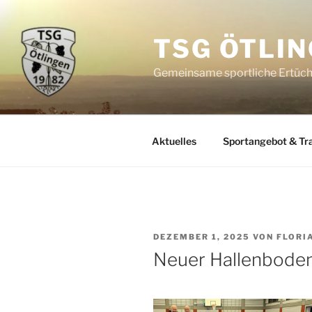
Zum
Inhalt
TSG ÖTLI
springen
Gemeinsame sportliche Ertüch
Aktuelles
Sportangebot & Tra
VERÖFFENTLICHT
DEZEMBER 1, 2025
VON
FLORI
AM
Neuer Hallenbode