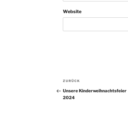
Website
Beitragsnavigation
Vorheriger
ZURÜCK
Beitrag
Unsere Kinderweihnachtsfeier
2024