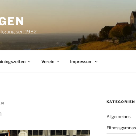
NGEN
tigung seit 1982
iningszeiten
Verein
Impressum
KATEGORIEN
AN
n
Allgemeines
Fitnessgymnas